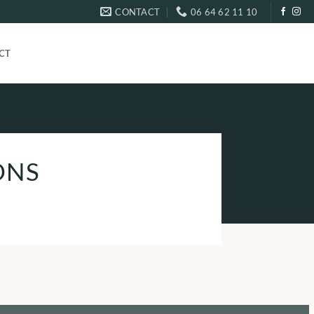
CONTACT
06 64 62 11 10
CT
ONS