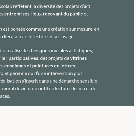
colab reflètent la diversité des projets d’
art
es
entreprises
,
lieux recevant du public
et
n est pensée comme une création sur mesure, en
u lieu
, son architecture et ses usages.
t et réalise des
fresques murales artistiques
,
rier participatives
, des projets de
vitrines
des
enseignes et peintures en lettres
.
projet pérenne ou d’une intervention plus
éalisation s’inscrit dans une démarche sensible
t mural devient un outil de lecture, de lien et de
aces.